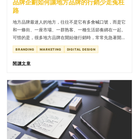
品牌企劃如何讓地方品牌的行銷少走冤枉
路
地方品牌最迷人的地方，往往不是它有多會喊口號，而是它
和一條街、一座市場、一群熟客、一種生活節奏綁在一起。
可惜的是，很多地方品牌在開始做行銷時，常常先急著開粉
專、拍短影音、投廣告、做活動，做了很多事，卻沒有讓人
BRANDING
MARKETING
DIGITAL DESIGN
更清楚記住自己。 這不是努力不夠，而是少了一段品牌企
劃。品牌企劃不是把 LOGO 做漂亮，也不是先想一句響亮
閱讀文章
標語；它更像是在行銷開始之前，先把品牌的路線整理清
楚。誰是我們真正想服務的人？地方特色裡，哪些是大家都
會說的，哪些才是我們真的能代表的？下一波整合行銷要把
人帶去哪裡，而不是只留下幾張活動照片？